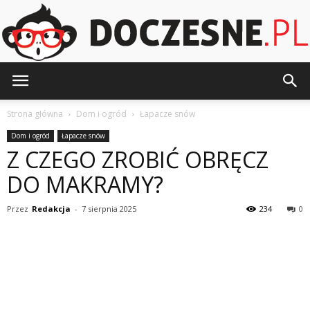
Doczesne.pl
Strona główna
Dom i ogród
Łapacze snów
Dom i ogród
Łapacze snów
Z CZEGO ZROBIĆ OBRĘCZ
DO MAKRAMY?
Przez
Redakcja
-
7 sierpnia 2025
234
0