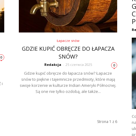
G
C
P
Re
Łapacze snów
GDZIE KUPIĆ OBRĘCZE DO ŁAPACZA
SNÓW?
0
Redakcja
-
25 czerwca 2025
0
Gdzie kupić obręcze do łapacza snów? Łapacze
snów to piękne i tajemnicze przedmioty, które mają
 i
swoje korzenie w kulturze Indian Ameryki Północnej.
Są one nie tylko ozdobą, ale także...
Co
Strona 1 z 6
na
ul
pr