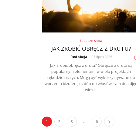
Łapacze snów
JAK ZROBIĆ OBRĘCZ Z DRUTU?
Redakcja
-
25 lipca 2025
Jak zrobić obręcz z drutu? Obręcze z drutu są
popularnym elementem w wielu projektach
rękodzielniczych. Mogą być wykorzystywane do
tworzenia biżuterii, ozdób do włosów, ram do zdjęć
wielu...
...
1
2
3
6