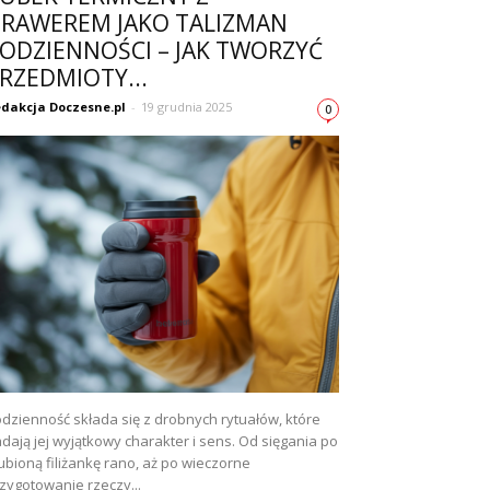
RAWEREM JAKO TALIZMAN
ODZIENNOŚCI – JAK TWORZYĆ
RZEDMIOTY...
dakcja Doczesne.pl
-
19 grudnia 2025
0
dzienność składa się z drobnych rytuałów, które
dają jej wyjątkowy charakter i sens. Od sięgania po
ubioną filiżankę rano, aż po wieczorne
zygotowanie rzeczy...