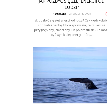
JAK POZBYĆ SIĘ ZŁEJ ENERGII OD
LUDZI?
Redakcja
-
27 września 2025
Jak pozbyć się złej energii od ludzi? Czy kiedykolwi
spotkałeś osobę, która sprawiała, że czułeś się
przygnębiony, zmęczony lub po prostu źle? To mo
być wynik złej energii, którą...