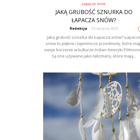
Łapacze snów
JAKĄ GRUBOŚĆ SZNURKA DO
ŁAPACZA SNÓW?
Redakcja
-
25 sierpnia 2025
Jaką grubość sznurka do Łapacza snów? Łapacz
snów to piękne i tajemnicze przedmioty, które ma
swoje korzenie w kulturze Indian Ameryki Północne
Są one używane jako talizmany, które mają...