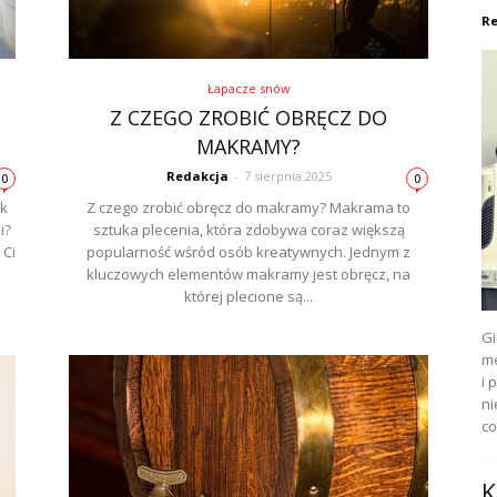
Re
Łapacze snów
Z CZEGO ZROBIĆ OBRĘCZ DO
MAKRAMY?
Redakcja
-
7 sierpnia 2025
0
0
ek
Z czego zrobić obręcz do makramy? Makrama to
i?
sztuka plecenia, która zdobywa coraz większą
 Ci
popularność wśród osób kreatywnych. Jednym z
kluczowych elementów makramy jest obręcz, na
której plecione są...
Gi
me
i 
ni
co
K