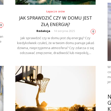
Łapacze snów
JAK SPRAWDZIĆ CZY W DOMU JEST
ZŁĄ ENERGIĄ?
0
Redakcja
-
14 sierpnia 2025
0
ian
Jak sprawdzić czy w domu jest złą energią? Czy
e
kiedykolwiek czułeś, że w twoim domu panuje jakaś
dziwna, nieprzyjemna atmosfera? Czy zdarza ci się
odczuwać zmęczenie, drażliwość lub niepokój,...
Ws
co
mo
je
N
G
K