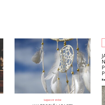
J
N
P
P
Re
Łapacze snów