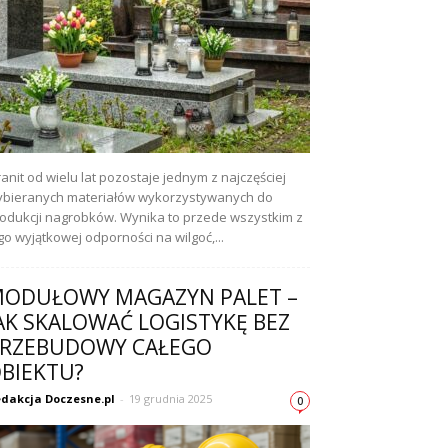
anit od wielu lat pozostaje jednym z najczęściej
bieranych materiałów wykorzystywanych do
odukcji nagrobków. Wynika to przede wszystkim z
go wyjątkowej odporności na wilgoć,...
ODUŁOWY MAGAZYN PALET –
AK SKALOWAĆ LOGISTYKĘ BEZ
RZEBUDOWY CAŁEGO
BIEKTU?
dakcja Doczesne.pl
-
19 grudnia 2025
0