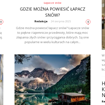
Łapacze snów
GDZIE MOŻNA POWIESIĆ ŁAPACZ
SNÓW?
Redakcja
-
24 sierpnia 2025
0
0
e
Gdzie można powiesić łapacz snów? Łapacze snów
ją
to piękne i tajemnicze przedmioty, które mają moc
j.
złapania złych snów i przyciągania dobrych. Są one
popularne w wielu kulturach na całym...
W 
wy
sz
li
H
K
N
Re