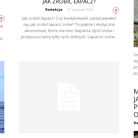
JAK ZROBIĆ ŁAPACZ?
Redakcja
-
27 sierpnia 2025
0
Jak zrobić łapacz? Czy kiedykolwiek zastanawiałeś
0
się, jak zrobić łapacz snów? To piękne i mistyczne
ek
akcesorium, które ma moc złapania złych snów i
przepuszczania tylko tych dobrych. Łapacze snów...
że
Gr
wy
pr
je
M
J
P
O
Re