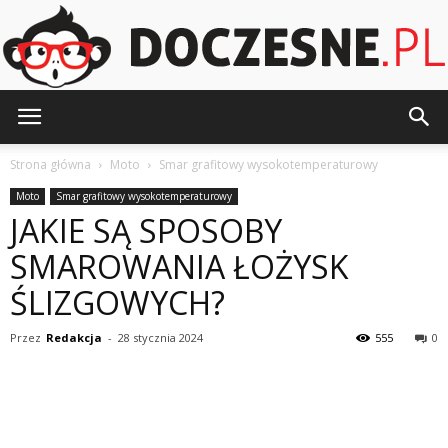
Doczesne.pl
Strona główna
Moto
Smar grafitowy wysokotemperaturowy
Moto
Smar grafitowy wysokotemperaturowy
JAKIE SĄ SPOSOBY
SMAROWANIA ŁOŻYSK
ŚLIZGOWYCH?
Przez
Redakcja
-
28 stycznia 2024
555
0