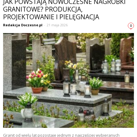
JAK POWSTAJĄ NOWOCZESNE NAGROBKI
GRANITOWE? PRODUKCJA,
PROJEKTOWANIE I PIELĘGNACJA
Redakcja Doczesne.pl
-
21 maja 2026
0
Granit od wielu lat pozostaje jednym z najczęściej wybieranych