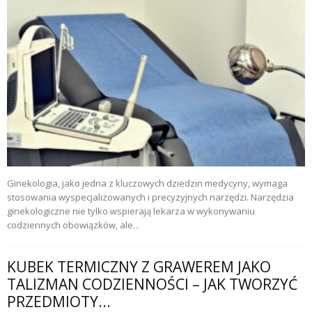
Ginekologia, jako jedna z kluczowych dziedzin medycyny, wymaga
stosowania wyspecjalizowanych i precyzyjnych narzędzi. Narzędzia
ginekologiczne nie tylko wspierają lekarza w wykonywaniu
codziennych obowiązków, ale...
KUBEK TERMICZNY Z GRAWEREM JAKO
TALIZMAN CODZIENNOŚCI – JAK TWORZYĆ
PRZEDMIOTY...