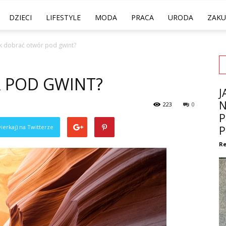
DZIECI
LIFESTYLE
MODA
PRACA
URODA
ZAKU
ak dobrać otwór pod gwint?
 POD GWINT?
J
N
223
0
P
ierkaj) na Twitterze
P
Re