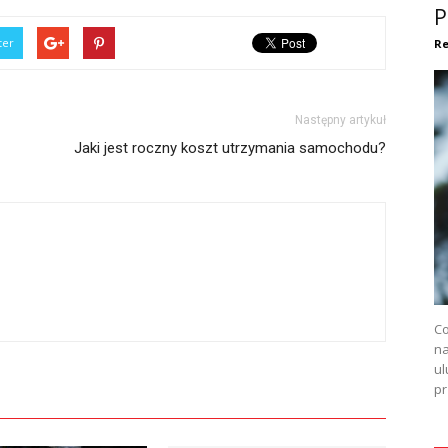
P
ter
Re
Następny artykuł
Jaki jest roczny koszt utrzymania samochodu?
Co
na
ul
pr