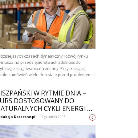
dzisiejszych czasach dynamiczny rozwój rynku
musza na przedsiębiorstwach zdolność do
ybkiego reagowania na zmiany. Przy rosnącej
czbie zamówień wiele firm staje przed problemem...
ISZPAŃSKI W RYTMIE DNIA –
URS DOSTOSOWANY DO
ATURALNYCH CYKLI ENERGII...
dakcja Doczesne.pl
-
19 grudnia 2025
0