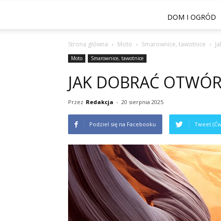
DOM I OGRÓD
Strona główna
Moto
Smarownice, tawotnice
J
Moto
Smarownice, tawotnice
JAK DOBRAĆ OTWÓR
Przez
Redakcja
-
20 sierpnia 2025
Podziel się na Facebooku
Tweet (Ćw