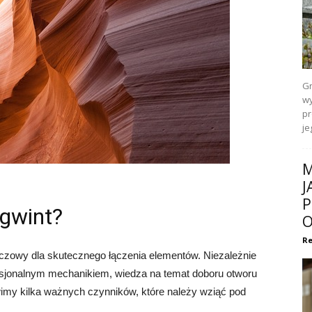
Gr
wy
pr
je
M
J
P
 gwint?
O
Re
uczowy dla skutecznego łączenia elementów. Niezależnie
esjonalnym mechanikiem, wiedza na temat doboru otworu
wimy kilka ważnych czynników, które należy wziąć pod