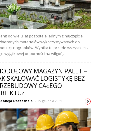
anit od wielu lat pozostaje jednym z najczęściej
bieranych materiałów wykorzystywanych do
odukcji nagrobków. Wynika to przede wszystkim z
go wyjątkowej odporności na wilgoć,...
ODUŁOWY MAGAZYN PALET –
AK SKALOWAĆ LOGISTYKĘ BEZ
RZEBUDOWY CAŁEGO
BIEKTU?
dakcja Doczesne.pl
-
19 grudnia 2025
0