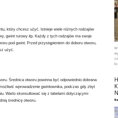
tu, który chcesz użyć. Istnieje wiele różnych rodzajów
owy, gwint rurowy itp. Każdy z tych rodzajów ma swoje
woru pod gwint. Przed przystąpieniem do doboru otworu,
W 
esz użyć.
wy
sz
li
H
woru. Średnica otworu powinna być odpowiednio dobrana
K
emożliwić wprowadzenie gwintownika, podczas gdy zbyt
N
u. Warto skonsultować się z tabelami dotyczącymi
Re
dnią średnicę otworu.