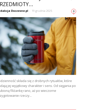
RZEDMIOTY...
dakcja Doczesne.pl
-
19 grudnia 2025
0
dzienność składa się z drobnych rytuałów, które
dają jej wyjątkowy charakter i sens. Od sięgania po
ubioną filiżankę rano, aż po wieczorne
zygotowanie rzeczy...