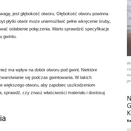
uwagę, jest głębokość otworu. Głębokość otworu powinna
byt płytki otwór może uniemożliwić pełne wkręcenie śruby,
ać osłabienie połączenia. Warto sprawdzić specyfikacje
u gwintu.
Ws
co
nież ma wpływ na dobór otworu pod gwint. Niektóre
mo
ozwarstwianie się podczas gwintowania. W takich
je
e większego otworu, aby zapobiec uszkodzeniom
a, sprawdź, czy znasz właściwości materiału i dostosuj
N
G
K
ia
Re