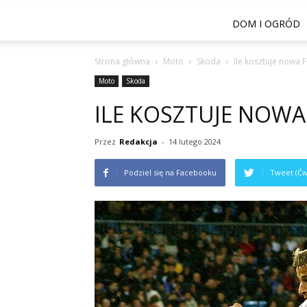
DOM I OGRÓD
Strona główna
Moto
Skoda
Ile kosztuje nowa 
Moto
Skoda
ILE KOSZTUJE NOWA 
Przez
Redakcja
-
14 lutego 2024
Podziel się na Facebooku
Tweet (Ćw