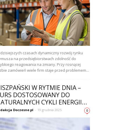
dzisiejszych czasach dynamiczny rozwój rynku
musza na przedsiębiorstwach zdolność do
ybkiego reagowania na zmiany. Przy rosnącej
czbie zamówień wiele firm staje przed problemem...
ISZPAŃSKI W RYTMIE DNIA –
URS DOSTOSOWANY DO
ATURALNYCH CYKLI ENERGII...
dakcja Doczesne.pl
-
19 grudnia 2025
0