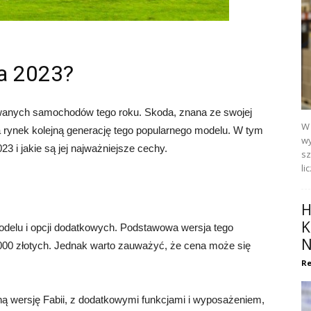
ia 2023?
iwanych samochodów tego roku. Skoda, znana ze swojej
W 
 rynek kolejną generację tego popularnego modelu. W tym
wy
23 i jakie są jej najważniejsze cechy.
sz
li
H
K
delu i opcji dodatkowych. Podstawowa wersja tego
N
000 złotych. Jednak warto zauważyć, że cena może się
Re
ną wersję Fabii, z dodatkowymi funkcjami i wyposażeniem,