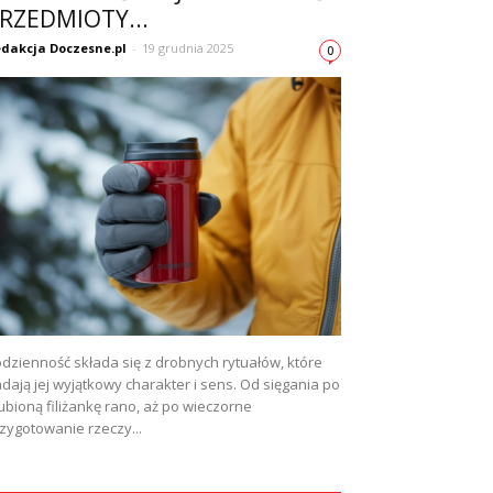
RZEDMIOTY...
dakcja Doczesne.pl
-
19 grudnia 2025
0
dzienność składa się z drobnych rytuałów, które
dają jej wyjątkowy charakter i sens. Od sięgania po
ubioną filiżankę rano, aż po wieczorne
zygotowanie rzeczy...