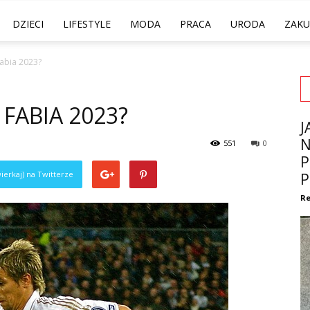
DZIECI
LIFESTYLE
MODA
PRACA
URODA
ZAKU
Fabia 2023?
FABIA 2023?
J
N
551
0
P
ierkaj) na Twitterze
P
Re