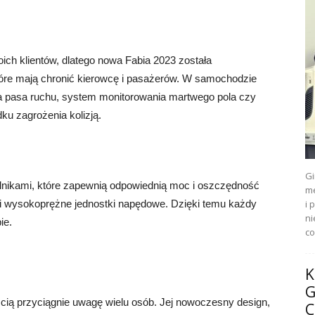
ch klientów, dlatego nowa Fabia 2023 została
tóre mają chronić kierowcę i pasażerów. W samochodzie
a pasa ruchu, system monitorowania martwego pola czy
 zagrożenia kolizją.
Gi
lnikami, które zapewnią odpowiednią moc i oszczędność
me
 i wysokoprężne jednostki napędowe. Dzięki temu każdy
i 
ni
ie.
co
K
G
ią przyciągnie uwagę wielu osób. Jej nowoczesny design,
C