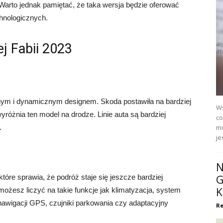
Warto jednak pamiętać, że taka wersja będzie oferować
hnologicznych.
j Fabii 2023
m i dynamicznym designem. Skoda postawiła na bardziej
Ws
yróżnia ten model na drodze. Linie auta są bardziej
co
.
mo
je
N
óre sprawia, że podróż staje się jeszcze bardziej
G
K
ożesz liczyć na takie funkcje jak klimatyzacja, system
wigacji GPS, czujniki parkowania czy adaptacyjny
Re