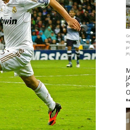
Gr
wy
pr
je
M
J
P
O
Re