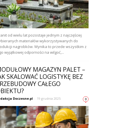
anit od wielu lat pozostaje jednym z najczęściej
bieranych materiałów wykorzystywanych do
odukcji nagrobków. Wynika to przede wszystkim z
go wyjątkowej odporności na wilgoć,...
ODUŁOWY MAGAZYN PALET –
AK SKALOWAĆ LOGISTYKĘ BEZ
RZEBUDOWY CAŁEGO
BIEKTU?
dakcja Doczesne.pl
-
19 grudnia 2025
0