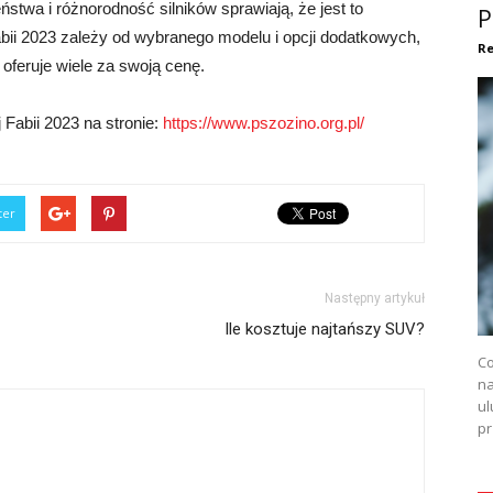
twa i różnorodność silników sprawiają, że jest to
P
bii 2023 zależy od wybranego modelu i opcji dodatkowych,
Re
oferuje wiele za swoją cenę.
Fabii 2023 na stronie:
https://www.pszozino.org.pl/
ter
Następny artykuł
Ile kosztuje najtańszy SUV?
Co
na
ul
pr